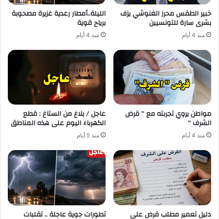
خبير الطقس محرز الغنوشي يزف
الليلة..أمطار رعدية غزيرة مصحوبة
بشرى سارة للتونسيين
برياح قوية
منذ 4 أيام
منذ 4 أيام
مواطن يروي تجربته مع ” قرض
عاجل / بلاغ من الستاغ : قطع
الشرف “
الكهرباء اليوم على هذه المناطق
منذ 4 أيام
منذ 5 أيام
دليل تعمير مطلب قرض على
تطورات جوية عاجلة .. تقلبات