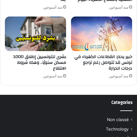
منذ أسبوعين
منذ أسبوعين
خبير يحذر: انقطاعات الكهرباء في
بشرى للتونسيين إطلاق 1000
تونس قد تتواصل رغم تراجع
مسكن سنويًا.. وهذه شروط
درجات الحرارة
الانتفاع
منذ أسبوعين
منذ أسبوعين
Categories
Non classé
Technology