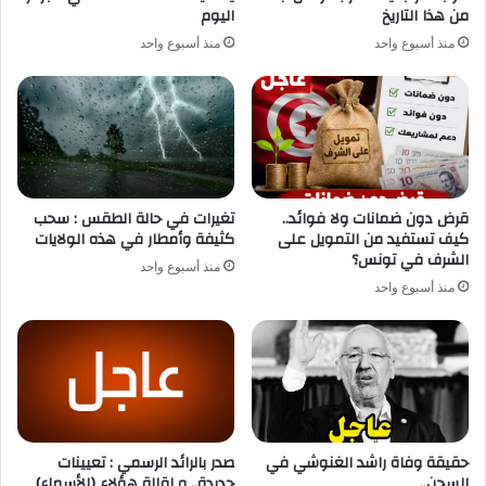
من هذا التاريخ
اليوم
منذ أسبوع واحد
منذ أسبوع واحد
قرض دون ضمانات ولا فوائد..
تغيرات في حالة الطقس : سحب
كيف تستفيد من التمويل على
كثيفة وأمطار في هذه الولايات
الشرف في تونس؟
منذ أسبوع واحد
منذ أسبوع واحد
حقيقة وفاة راشد الغنوشي في
صدر بالرائد الرسمي : تعيينات
السجن..
جديدة.. و إقالة هؤلاء (الأسماء)