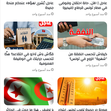
عاجل | الآن.. حالة احتقان وفوضى
عاجل: بُشرى لهؤلاء عندكم منحة
في مطار تونس قرطاج (فيديو)
جديدة
منذ أسبوع واحد
منذ أسبوع واحد
كيفاش تتحسب النفقة من
قدّاش باش تاخو في التقاعد؟ هكّا
”شهرية” الزوج في تونس؟
تتحسب جرايتك في الوظيفة
العمومية
منذ أسبوع واحد
منذ أسبوع واحد
موجة حر جديدة تضرب تونس ابتداء
يا لطيف .. هذا ما حدث في الجزائر