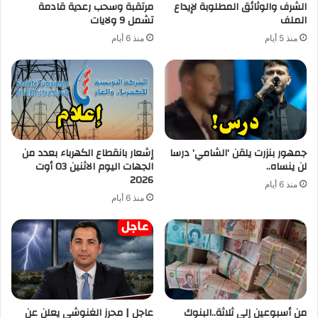
الشرف والوثائق المطلوبة لإيداع
مرتقبة وسحب رعدية قادمة
الملف
تشمل 9 ولايات
منذ 5 أيام
منذ 6 أيام
جمهور بنزرت يلقن ‘الشامي’ درسا
إشعار بانقطاع الكهرباء بعدد من
لن ينساه..
الجهات اليوم الاثنين 03 أوت
2026
منذ 6 أيام
منذ 6 أيام
من أسبوعين إلى ثلاثة..البنوك
عاجل | محرز الغنوشي يعلن عن