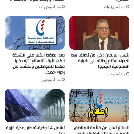
منذ أسبوع واحد
منذ أسبوع واحد
رئيس البرلمان : كل من يُخالف هذا
بعد الضغط الكبير على الشبكة
الاجراء ستتم إحالته الى النيابة
الكهربائية.. “الستاغ” تزف خبرا
العمومية [فيديو]
مهما للمواطنين وتكشف عن
إجراء جديد…
منذ أسبوعين
منذ أسبوعين
الستاغ تعلن عن قائمة المناطق
تشمل 14 ولاية..أمطار رعدية غزيرة
المعنية بانقطاع الكهرباء اليوم
جدا