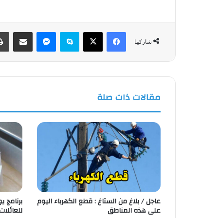
فيسبوك
‫X
سكايب
ماسنجر
مشاركة عبر البريد
شاركها
مقالات ذات صلة
عاجل / بلاغ من الستاغ : قطع الكهرباء اليوم
على هذه المناطق
للعائلات