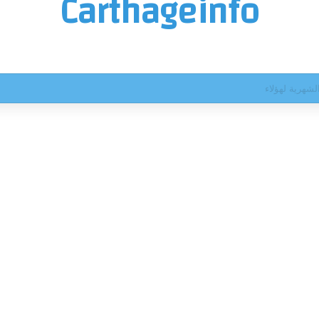
Carthageinfo
ث.. أكثر من ساعتين من الاستماع وقرار قضائي جديد