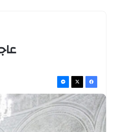
عاجل
فيسبوك
‫X
ماسنجر