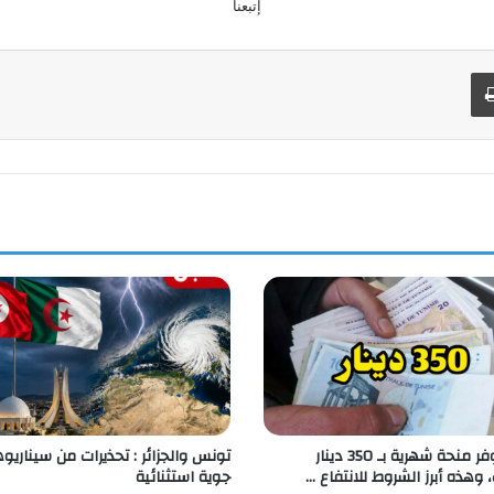
إتبعنا
طباعة
برنامج يوفر منحة شهرية بـ 350 دينار
تونس والجزائر : تحذيرات من سيناريو
، وهذه أبرز الشروط للانتفاع …
جوية استثنائية