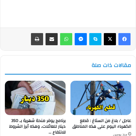
فيسبوك
‫X
سكايب
ماسنجر
واتساب
مشاركة عبر البريد
طباعة
مقالات ذات صلة
عاجل / بلاغ من الستاغ : قطع
برنامج يوفر منحة شهرية بـ 350
الكهرباء اليوم على هذه المناطق
دينار للعائلات، وهذه أبرز الشروط
للانتفاع …
منذ يومين