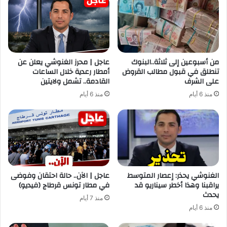
من أسبوعين إلى ثلاثة..البنوك
عاجل | محرز الغنوشي يعلن عن
تنطلق في قبول مطالب القروض
أمطار رعدية خلال الساعات
على الشرف
القادمة.. تشمل ولايتين
منذ 6 أيام
منذ 6 أيام
الغنوشي يحذر: إعصار المتوسط
عاجل | الآن.. حالة احتقان وفوضى
يراقبنا وهذا أخطر سيناريو قد
في مطار تونس قرطاج (فيديو)
يحدث
منذ 7 أيام
منذ 6 أيام