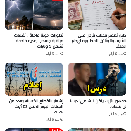
دليل تعمير مطلب قرض على
تطورات جوية عاجلة .. تقلبات
الشرف والوثائق المطلوبة لإيداع
مرتقبة وسحب رعدية قادمة
الملف
تشمل 9 ولايات
منذ 5 أيام
منذ 5 أيام
جمهور بنزرت يلقن ‘الشامي’ درسا
إشعار بانقطاع الكهرباء بعدد من
لن ينساه..
الجهات اليوم الاثنين 03 أوت
2026
منذ 5 أيام
منذ 5 أيام