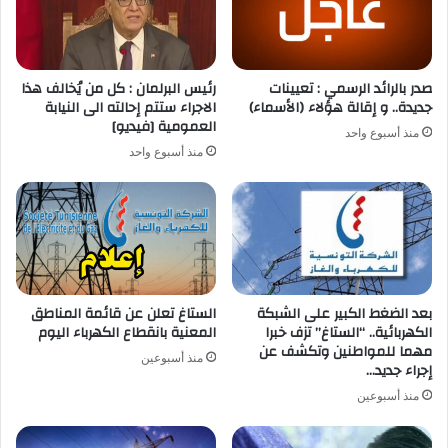
صدر بالرائد الرسمي : تعيينات
رئيس البرلمان : كل من يُخالف هذا
جديدة.. و إقالة هؤلاء (الأسماء)
الاجراء ستتم إحالته الى النيابة
العمومية [فيديو]
منذ أسبوع واحد
منذ أسبوع واحد
بعد الضغط الكبير على الشبكة
الستاغ تعلن عن قائمة المناطق
الكهربائية.. “الستاغ” تزف خبرا
المعنية بانقطاع الكهرباء اليوم
مهما للمواطنين وتكشف عن
منذ أسبوعين
إجراء جديد…
منذ أسبوعين