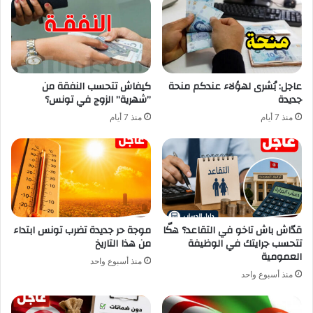
عاجل: بُشرى لهؤلاء عندكم منحة
كيفاش تتحسب النفقة من
جديدة
”شهرية” الزوج في تونس؟
منذ 7 أيام
منذ 7 أيام
قدّاش باش تاخو في التقاعد؟ هكّا
موجة حر جديدة تضرب تونس ابتداء
تتحسب جرايتك في الوظيفة
من هذا التاريخ
العمومية
منذ أسبوع واحد
منذ أسبوع واحد