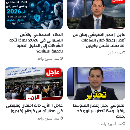
عاجل | محرز الغنوشي يعلن عن
الذكاء الاصطناعي والأمن
أمطار رعدية خلال الساعات
السيبراني في 2026: لماذا تتجه
القادمة.. تشمل ولايتين
الشركات إلى الحلول الذكية
لحماية البيانات؟
منذ 7 أيام
منذ أسبوع واحد
الغنوشي يحذر: إعصار المتوسط
عاجل | الآن.. حالة احتقان وفوضى
يراقبنا وهذا أخطر سيناريو قد
في مطار تونس قرطاج (فيديو)
يحدث
منذ أسبوع واحد
منذ أسبوع واحد