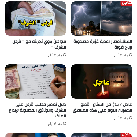
الليلة..أمطار رعدية غزيرة مصحوبة
مواطن يروي تجربته مع ” قرض
برياح قوية
الشرف “
منذ 5 أيام
منذ 5 أيام
عاجل / بلاغ من الستاغ : قطع
دليل تعمير مطلب قرض على
الكهرباء اليوم على هذه المناطق
الشرف والوثائق المطلوبة لإيداع
الملف
منذ 5 أيام
منذ 6 أيام