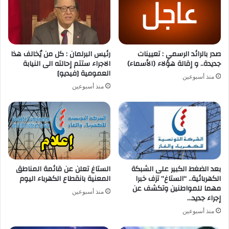
صدر بالرائد الرسمي : تعيينات
رئيس البرلمان : كل من يُخالف هذا
جديدة.. و إقالة هؤلاء (الأسماء)
الاجراء ستتم إحالته الى النيابة
العمومية [فيديو]
منذ أسبوعين
منذ أسبوعين
بعد الضغط الكبير على الشبكة
الستاغ تعلن عن قائمة المناطق
الكهربائية.. “الستاغ” تزف خبرا
المعنية بانقطاع الكهرباء اليوم
مهما للمواطنين وتكشف عن
منذ أسبوعين
إجراء جديد…
منذ أسبوعين