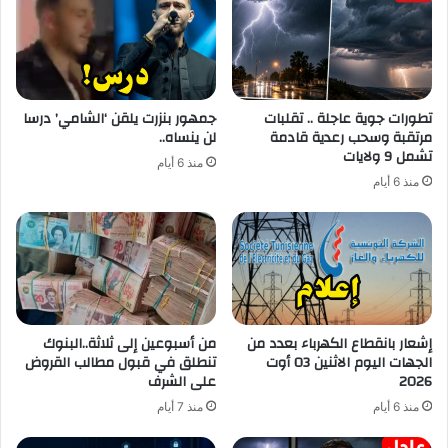
تطورات جوية عاجلة .. تقلبات
جمهور بنزرت يلقن ‘الشامي’ درسا
مرتقبة وسحب رعدية قادمة
لن ينساه..
تشمل 9 ولايات
منذ 6 أيام
منذ 6 أيام
إشعار بانقطاع الكهرباء بعدد من
من أسبوعين إلى ثلاثة..البنوك
الجهات اليوم الاثنين 03 أوت
تنطلق في قبول مطالب القروض
2026
على الشرف
منذ 6 أيام
منذ 7 أيام