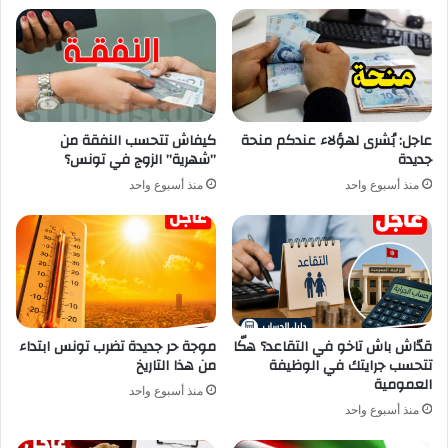
عاجل: بُشرى لهؤلاء عندكم منحة
كيفاش تتحسب النفقة من
جديدة
”شهرية” الزوج في تونس؟
منذ أسبوع واحد
منذ أسبوع واحد
قدّاش باش تاخو في التقاعد؟ هكّا
موجة حر جديدة تضرب تونس ابتداء
تتحسب جرايتك في الوظيفة
من هذا التاريخ
العمومية
منذ أسبوع واحد
منذ أسبوع واحد