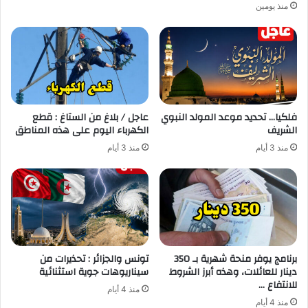
منذ يومين
فلكيا… تحديد موعد المولد النبوي
عاجل / بلاغ من الستاغ : قطع
الشريف
الكهرباء اليوم على هذه المناطق
منذ 3 أيام
منذ 3 أيام
برنامج يوفر منحة شهرية بـ 350
تونس والجزائر : تحذيرات من
دينار للعائلات، وهذه أبرز الشروط
سيناريوهات جوية استثنائية
للانتفاع …
منذ 4 أيام
منذ 4 أيام