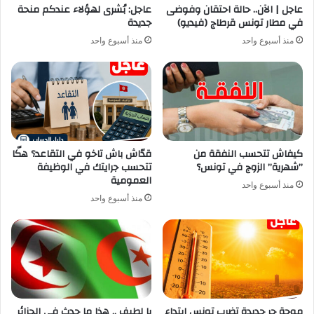
عاجل | الآن.. حالة احتقان وفوضى
عاجل: بُشرى لهؤلاء عندكم منحة
في مطار تونس قرطاج (فيديو)
جديدة
منذ أسبوع واحد
منذ أسبوع واحد
كيفاش تتحسب النفقة من
قدّاش باش تاخو في التقاعد؟ هكّا
”شهرية” الزوج في تونس؟
تتحسب جرايتك في الوظيفة
العمومية
منذ أسبوع واحد
منذ أسبوع واحد
موجة حر جديدة تضرب تونس ابتداء
يا لطيف .. هذا ما حدث في الجزائر