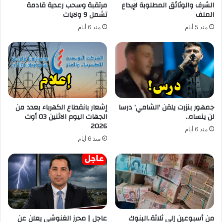
الشرف والوثائق المطلوبة لإيداع
مرتقبة وسحب رعدية قادمة
الملف
تشمل 9 ولايات
منذ 5 أيام
منذ 6 أيام
جمهور بنزرت يلقن ‘الشامي’ درسا
إشعار بانقطاع الكهرباء بعدد من
لن ينساه..
الجهات اليوم الاثنين 03 أوت
2026
منذ 6 أيام
منذ 6 أيام
من أسبوعين إلى ثلاثة..البنوك
عاجل | محرز الغنوشي يعلن عن