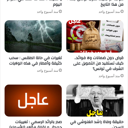
من هذا التاريخ
اليوم
منذ أسبوع واحد
منذ أسبوع واحد
قرض دون ضمانات ولا فوائد..
تغيرات في حالة الطقس : سحب
كيف تستفيد من التمويل على
كثيفة وأمطار في هذه الولايات
الشرف في تونس؟
منذ أسبوع واحد
منذ أسبوع واحد
حقيقة وفاة راشد الغنوشي في
صدر بالرائد الرسمي : تعيينات
السجن..
جديدة.. و إقالة هؤلاء (الأسماء)