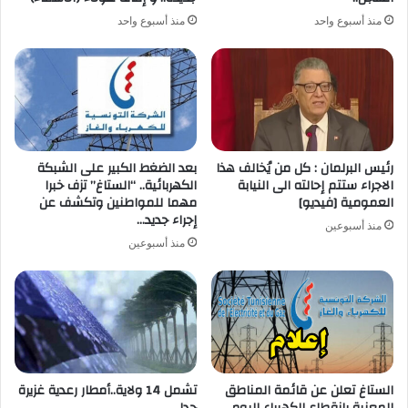
منذ أسبوع واحد
منذ أسبوع واحد
رئيس البرلمان : كل من يُخالف هذا
بعد الضغط الكبير على الشبكة
الاجراء ستتم إحالته الى النيابة
الكهربائية.. “الستاغ” تزف خبرا
العمومية [فيديو]
مهما للمواطنين وتكشف عن
إجراء جديد…
منذ أسبوعين
منذ أسبوعين
الستاغ تعلن عن قائمة المناطق
تشمل 14 ولاية..أمطار رعدية غزيرة
المعنية بانقطاع الكهرباء اليوم
جدا