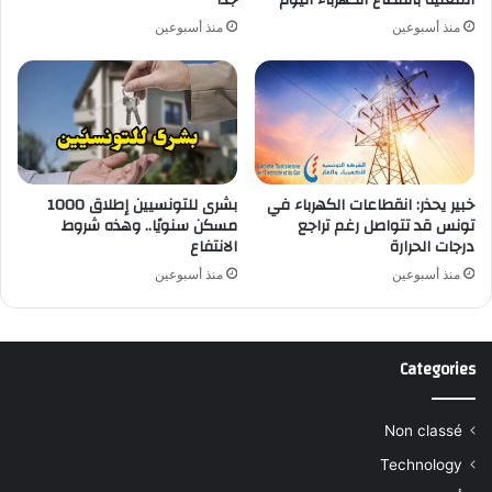
منذ أسبوعين
منذ أسبوعين
خبير يحذر: انقطاعات الكهرباء في
بشرى للتونسيين إطلاق 1000
تونس قد تتواصل رغم تراجع
مسكن سنويًا.. وهذه شروط
درجات الحرارة
الانتفاع
منذ أسبوعين
منذ أسبوعين
Categories
Non classé
Technology