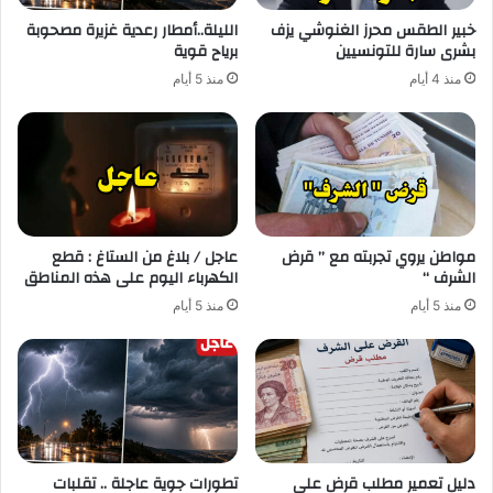
خبير الطقس محرز الغنوشي يزف
الليلة..أمطار رعدية غزيرة مصحوبة
بشرى سارة للتونسيين
برياح قوية
منذ 4 أيام
منذ 5 أيام
مواطن يروي تجربته مع ” قرض
عاجل / بلاغ من الستاغ : قطع
الشرف “
الكهرباء اليوم على هذه المناطق
منذ 5 أيام
منذ 5 أيام
دليل تعمير مطلب قرض على
تطورات جوية عاجلة .. تقلبات