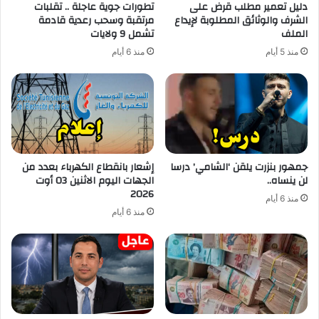
دليل تعمير مطلب قرض على
تطورات جوية عاجلة .. تقلبات
الشرف والوثائق المطلوبة لإيداع
مرتقبة وسحب رعدية قادمة
الملف
تشمل 9 ولايات
منذ 5 أيام
منذ 6 أيام
جمهور بنزرت يلقن ‘الشامي’ درسا
إشعار بانقطاع الكهرباء بعدد من
لن ينساه..
الجهات اليوم الاثنين 03 أوت
2026
منذ 6 أيام
منذ 6 أيام