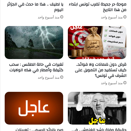
موجة حر جديدة تضرب تونس ابتداء
يا لطيف .. هذا ما حدث في الجزائر
من هذا التاريخ
اليوم
منذ أسبوع واحد
منذ أسبوع واحد
قرض دون ضمانات ولا فوائد..
تغيرات في حالة الطقس : سحب
كيف تستفيد من التمويل على
كثيفة وأمطار في هذه الولايات
الشرف في تونس؟
منذ أسبوع واحد
منذ أسبوع واحد
حقيقة وفاة راشد الغنوشي في
صدر بالرائد الرسمي : تعيينات