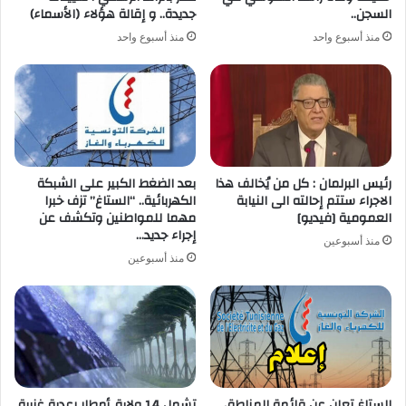
السجن..
جديدة.. و إقالة هؤلاء (الأسماء)
منذ أسبوع واحد
منذ أسبوع واحد
رئيس البرلمان : كل من يُخالف هذا
بعد الضغط الكبير على الشبكة
الاجراء ستتم إحالته الى النيابة
الكهربائية.. “الستاغ” تزف خبرا
العمومية [فيديو]
مهما للمواطنين وتكشف عن
إجراء جديد…
منذ أسبوعين
منذ أسبوعين
الستاغ تعلن عن قائمة المناطق
تشمل 14 ولاية..أمطار رعدية غزيرة