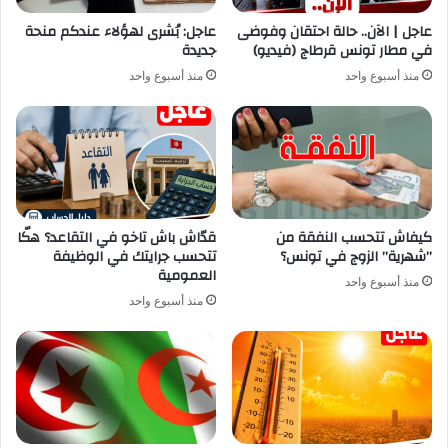
عاجل | الآن.. حالة احتقان وفوضى
عاجل: بُشرى لهؤلاء عندكم منحة
في مطار تونس قرطاج (فيديو)
جديدة
منذ أسبوع واحد
منذ أسبوع واحد
كيفاش تتحسب النفقة من
قدّاش باش تاخو في التقاعد؟ هكّا
”شهرية” الزوج في تونس؟
تتحسب جرايتك في الوظيفة
العمومية
منذ أسبوع واحد
منذ أسبوع واحد