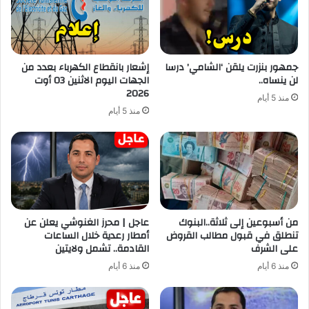
جمهور بنزرت يلقن ‘الشامي’ درسا
إشعار بانقطاع الكهرباء بعدد من
لن ينساه..
الجهات اليوم الاثنين 03 أوت
2026
منذ 5 أيام
منذ 5 أيام
من أسبوعين إلى ثلاثة..البنوك
عاجل | محرز الغنوشي يعلن عن
تنطلق في قبول مطالب القروض
أمطار رعدية خلال الساعات
على الشرف
القادمة.. تشمل ولايتين
منذ 6 أيام
منذ 6 أيام