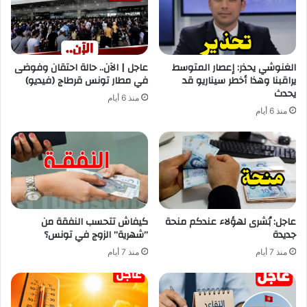
الغنوشي يحذر: إعصار المتوسط
عاجل | الآن.. حالة احتقان وفوضى
يراقبنا وهذا أخطر سيناريو قد
في مطار تونس قرطاج (فيديو)
يحدث
منذ 6 أيام
منذ 6 أيام
عاجل: بُشرى لهؤلاء عندكم منحة
كيفاش تتحسب النفقة من
جديدة
”شهرية” الزوج في تونس؟
منذ 7 أيام
منذ 7 أيام