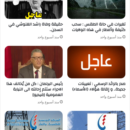
تغيرات في حالة الطقس : سحب
حقيقة وفاة راشد الغنوشي في
كثيفة وأمطار في هذه الولايات
السجن..
منذ أسبوع واحد
منذ أسبوع واحد
صدر بالرائد الرسمي : تعيينات
رئيس البرلمان : كل من يُخالف هذا
جديدة.. و إقالة هؤلاء (الأسماء)
الاجراء ستتم إحالته الى النيابة
العمومية [فيديو]
منذ أسبوع واحد
منذ أسبوع واحد