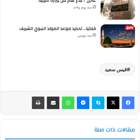
عاجل / بلاغ هام من وزارة التربية
منذ يوم واحد
فلكيا… تحديد موعد المولد النبوي الشريف
منذ يومين
قيس سعيد
فيسبوك
‫X
سكايب
ماسنجر
واتساب
مشاركة عبر البريد
طباعة
مقالات ذات صلة