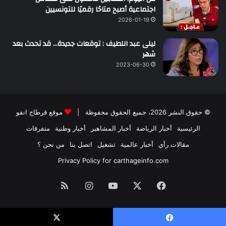
اجتماعية أصبح متاحًا رقميًا للتونسيين
2026-01-19
ليلى عبد اللطيف : توقعات جديدة… قد تحدث بعد
شهر
2023-06-30
© حقوق النشر 2026، جميع الحقوق محفوظة |
موقع قرطاج انفو
الرئيسية
أخبار الرياضة
أخبار المشاهير
أخبار وطنية
متفرقات
مقالات رأي
أخبار عالمية
تشغيل
اتصل بنا
من نحن ؟
Privacy Policy for carthageinfo.com
فيسبوك
‫X
‫YouTube
انستقرام
ملخص
الموقع