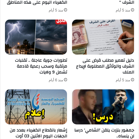
الشرف “
الكهرباء اليوم على هذه المناطق
منذ 5 أيام
منذ 5 أيام
دليل تعمير مطلب قرض على
تطورات جوية عاجلة .. تقلبات
الشرف والوثائق المطلوبة لإيداع
مرتقبة وسحب رعدية قادمة
الملف
تشمل 9 ولايات
منذ 5 أيام
منذ 6 أيام
جمهور بنزرت يلقن ‘الشامي’ درسا
إشعار بانقطاع الكهرباء بعدد من
لن ينساه..
الجهات اليوم الاثنين 03 أوت