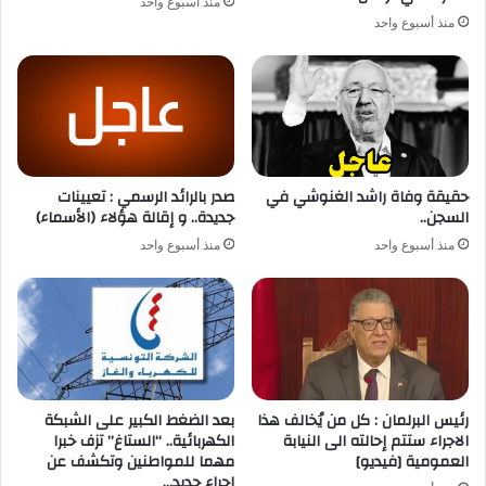
منذ أسبوع واحد
منذ أسبوع واحد
حقيقة وفاة راشد الغنوشي في
صدر بالرائد الرسمي : تعيينات
السجن..
جديدة.. و إقالة هؤلاء (الأسماء)
منذ أسبوع واحد
منذ أسبوع واحد
رئيس البرلمان : كل من يُخالف هذا
بعد الضغط الكبير على الشبكة
الاجراء ستتم إحالته الى النيابة
الكهربائية.. “الستاغ” تزف خبرا
العمومية [فيديو]
مهما للمواطنين وتكشف عن
إجراء جديد…