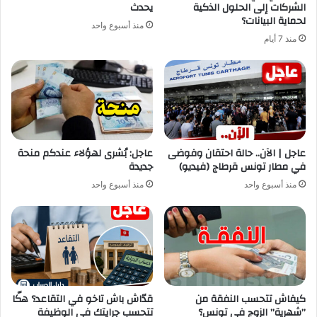
الشركات إلى الحلول الذكية
يحدث
لحماية البيانات؟
منذ أسبوع واحد
منذ 7 أيام
عاجل | الآن.. حالة احتقان وفوضى
عاجل: بُشرى لهؤلاء عندكم منحة
في مطار تونس قرطاج (فيديو)
جديدة
منذ أسبوع واحد
منذ أسبوع واحد
كيفاش تتحسب النفقة من
قدّاش باش تاخو في التقاعد؟ هكّا
”شهرية” الزوج في تونس؟
تتحسب جرايتك في الوظيفة