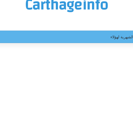
Carthageinfo
ث.. أكثر من ساعتين من الاستماع وقرار قضائي جديد