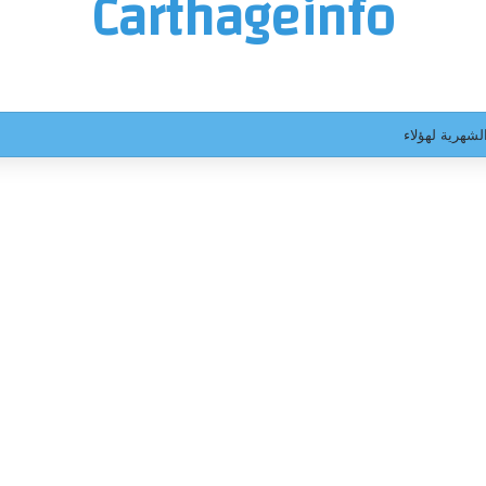
Carthageinfo
لشهرية لهؤلاء