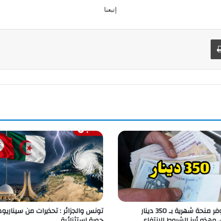
إتبعنا
طباعة
برنامج يوفر منحة شهرية بـ 350 دينار
تونس والجزائر : تحذيرات من سيناريو
، وهذه أبرز الشروط للانتفاع …
جوية استثنائية