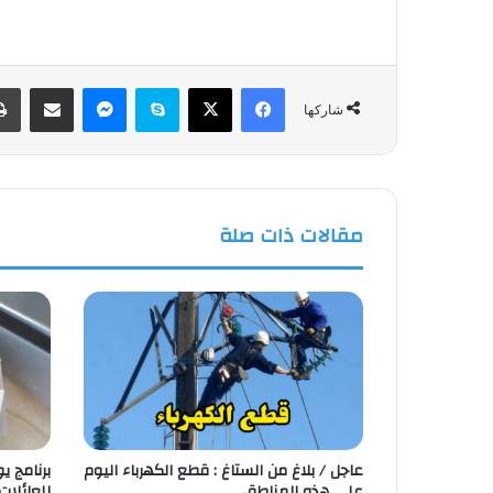
فيسبوك
‫X
سكايب
ماسنجر
مشاركة عبر البريد
شاركها
مقالات ذات صلة
عاجل / بلاغ من الستاغ : قطع الكهرباء اليوم
على هذه المناطق
للعائلات