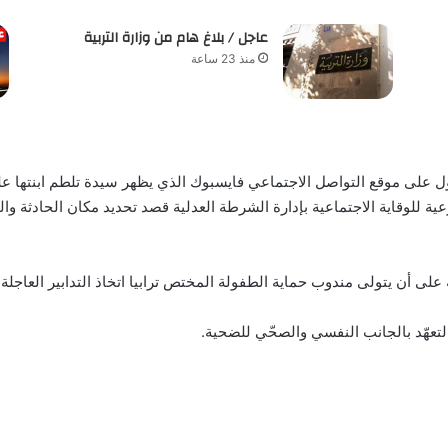
عاجل / بلاغ هام من وزارة التربية
منذ 23 ساعة
اول على موقع التواصل الاجتماعي فايسبوك الذي يظهر سيدة تلطم ابنتها على
عية للوقاية الاجتماعية بإدارة الشرطة العدلية قصد تحديد مكان الحادثة وا
 على أن يتولى مندوب حماية الطفولة المختص ترابيا اتخاذ التدابير العاجلة و
لتعهّد بالجانب النفسي والصحّي للضحية.