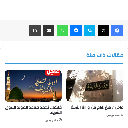
فيسبوك
‫X
سكايب
ماسنجر
واتساب
مشاركة عبر البريد
طباعة
مقالات ذات صلة
عاجل / بلاغ هام من وزارة التربية
فلكيا… تحديد موعد المولد النبوي
الشريف
منذ يومين
منذ يومين