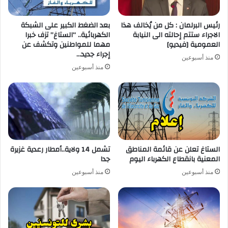
رئيس البرلمان : كل من يُخالف هذا
بعد الضغط الكبير على الشبكة
الاجراء ستتم إحالته الى النيابة
الكهربائية.. “الستاغ” تزف خبرا
العمومية [فيديو]
مهما للمواطنين وتكشف عن
إجراء جديد…
منذ أسبوعين
منذ أسبوعين
الستاغ تعلن عن قائمة المناطق
تشمل 14 ولاية..أمطار رعدية غزيرة
المعنية بانقطاع الكهرباء اليوم
جدا
منذ أسبوعين
منذ أسبوعين