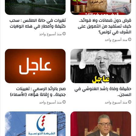
قرض دون ضمانات ولا فوائد..
تغيرات في حالة الطقس : سحب
كيف تستفيد من التمويل على
كثيفة وأمطار في هذه الولايات
الشرف في تونس؟
منذ أسبوع واحد
منذ أسبوع واحد
حقيقة وفاة راشد الغنوشي في
صدر بالرائد الرسمي : تعيينات
السجن..
جديدة.. و إقالة هؤلاء (الأسماء)
منذ أسبوع واحد
منذ أسبوع واحد