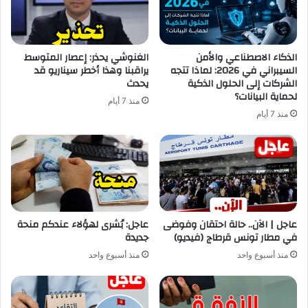
الذكاء الاصطناعي والأمن
الغنوشي يحذر: إعصار المتوسط
السيبراني في 2026: لماذا تتجه
يراقبنا وهذا أخطر سيناريو قد
الشركات إلى الحلول الذكية
يحدث
لحماية البيانات؟
منذ 7 أيام
منذ 7 أيام
عاجل | الآن.. حالة احتقان وفوضى
عاجل: بُشرى لهؤلاء عندكم منحة
في مطار تونس قرطاج (فيديو)
جديدة
منذ أسبوع واحد
منذ أسبوع واحد