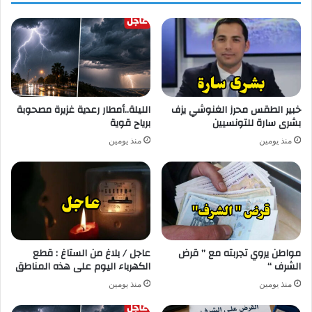
خبير الطقس محرز الغنوشي يزف
الليلة..أمطار رعدية غزيرة مصحوبة
بشرى سارة للتونسيين
برياح قوية
منذ يومين
منذ يومين
مواطن يروي تجربته مع ” قرض
عاجل / بلاغ من الستاغ : قطع
الشرف “
الكهرباء اليوم على هذه المناطق
منذ يومين
منذ يومين