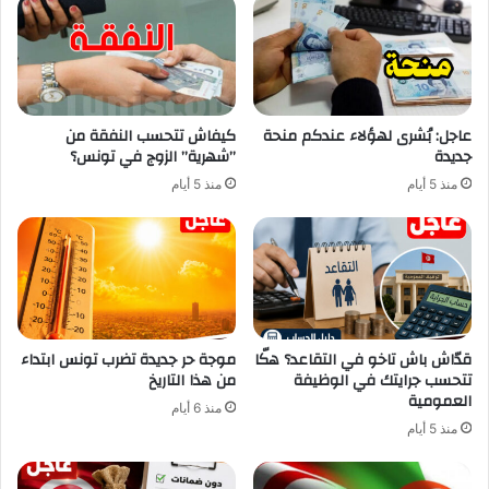
عاجل: بُشرى لهؤلاء عندكم منحة
كيفاش تتحسب النفقة من
جديدة
”شهرية” الزوج في تونس؟
منذ 5 أيام
منذ 5 أيام
قدّاش باش تاخو في التقاعد؟ هكّا
موجة حر جديدة تضرب تونس ابتداء
تتحسب جرايتك في الوظيفة
من هذا التاريخ
العمومية
منذ 6 أيام
منذ 5 أيام