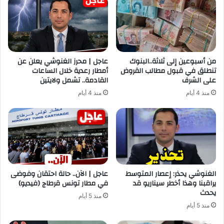
من أسبوعين إلى ثلاثة..البنوك
عاجل | محرز الغنوشي يعلن عن
تنطلق في قبول مطالب القروض
أمطار رعدية خلال الساعات
على الشرف
القادمة.. تشمل ولايتين
منذ 4 أيام
منذ 4 أيام
الغنوشي يحذر: إعصار المتوسط
عاجل | الآن.. حالة احتقان وفوضى
يراقبنا وهذا أخطر سيناريو قد
في مطار تونس قرطاج (فيديو)
يحدث
منذ 5 أيام
منذ 5 أيام