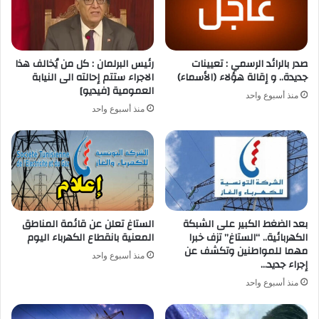
صدر بالرائد الرسمي : تعيينات
رئيس البرلمان : كل من يُخالف هذا
جديدة.. و إقالة هؤلاء (الأسماء)
الاجراء ستتم إحالته الى النيابة
العمومية [فيديو]
منذ أسبوع واحد
منذ أسبوع واحد
بعد الضغط الكبير على الشبكة
الستاغ تعلن عن قائمة المناطق
الكهربائية.. “الستاغ” تزف خبرا
المعنية بانقطاع الكهرباء اليوم
مهما للمواطنين وتكشف عن
منذ أسبوع واحد
إجراء جديد…
منذ أسبوع واحد