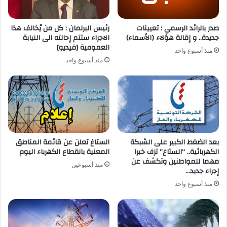
صدر بالرائد الرسمي : تعيينات
رئيس البرلمان : كل من يُخالف هذا
جديدة.. و إقالة هؤلاء (الأسماء)
الاجراء ستتم إحالته الى النيابة
العمومية [فيديو]
منذ أسبوع واحد
منذ أسبوع واحد
بعد الضغط الكبير على الشبكة
الستاغ تعلن عن قائمة المناطق
الكهربائية.. “الستاغ” تزف خبرا
المعنية بانقطاع الكهرباء اليوم
مهما للمواطنين وتكشف عن
منذ أسبوعين
إجراء جديد…
منذ أسبوع واحد