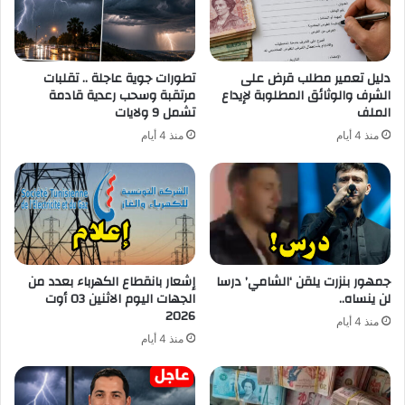
دليل تعمير مطلب قرض على
تطورات جوية عاجلة .. تقلبات
الشرف والوثائق المطلوبة لإيداع
مرتقبة وسحب رعدية قادمة
الملف
تشمل 9 ولايات
منذ 4 أيام
منذ 4 أيام
جمهور بنزرت يلقن ‘الشامي’ درسا
إشعار بانقطاع الكهرباء بعدد من
لن ينساه..
الجهات اليوم الاثنين 03 أوت
2026
منذ 4 أيام
منذ 4 أيام