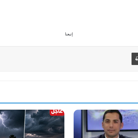
إتبعنا
طباعة