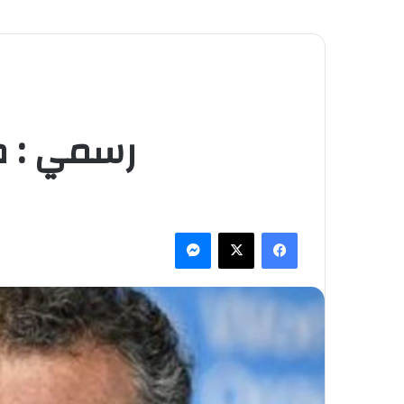
رسمي : م
فيسبوك
‫X
ماسنجر