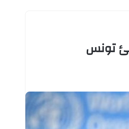
نئ تونس