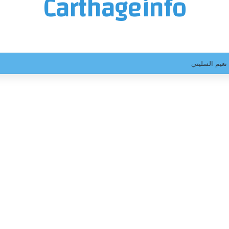
Carthageinfo
نعيم السليتي