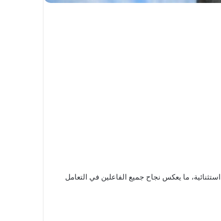
 التطعيم التي نظمتها تونس ضد فيروس كورونا، أيام 8 و15 و29 أوت 2021، حققت نتائج استثنائية، ما يعكس نجاح جميع الفاعلين في التعامل