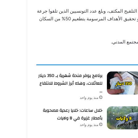
مليون و600 ألف شخص خلال ثلاثة أيام من حملات التلقيح المكثف، وبلغ عدد التونسيين الذين تلقوا جرعة
على الأقل 35% من إجمالي سكان البلاد، بينما أتم 20% من السكان التلقيح ضد الفيروس، معتبرة أن تونس تسير بخطى ثابتة نحو تحقيق الأهداف المرسومة بتطعيم 50% من السكان
جتمع المدني.
برنامج يوفر منحة شهرية بـ 350 دينار
للعائلات، وهذه أبرز الشروط للانتفاع
…
منذ يوم واحد
خلال ساعات: خلايا رعدية مصحوبة
بأمطار غزيرة في 8 ولايات
منذ يوم واحد