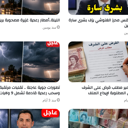
طقس محرز الغنوشي يزف بشرى سارة
الليلة..أمطار رعدية غزيرة مصحوبة بري
ين
منذ يومين
ين
مير مطلب قرض على الشرف
تطورات جوية عاجلة .. تقلبات مرتقبة
 المطلوبة لإيداع الملف
وسحب رعدية قادمة تشمل 9 ولايات
منذ 3 أيام