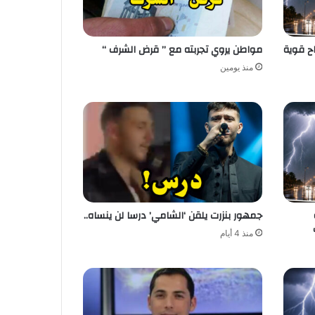
اح قوية
مواطن يروي تجربته مع ” قرض الشرف “
منذ يومين
جمهور بنزرت يلقن ‘الشامي’ درسا لن ينساه..
منذ 4 أيام