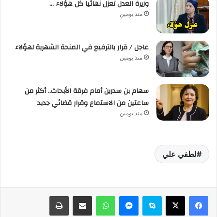
وزيرة العدل تعزل نهائيا كل هؤلاء …
منذ يومين
عاجل / قرار بالترفيع في المنحة الشهرية لهؤلاء
منذ يومين
سهام بن سدرين أمام فرقة الأبحاث.. أكثر من
ساعتين من الاستماع وقرار قضائي جديد
منذ يومين
لطفي علي
فيسبوك
‫X
سكايب
ماسنجر
واتساب
مشاركة عبر البريد
طباعة