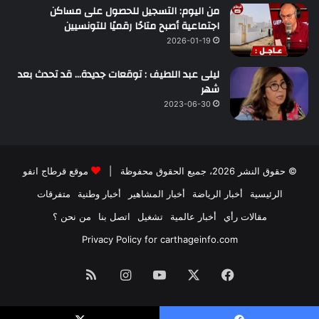
من اليوم: التسجيل للحصول على مساكن
اجتماعية أصبح متاحًا رقميًا للتونسيين
2026-01-19
ليلى عبد اللطيف : توقعات جديدة… قد تحدث بعد
شهر
2023-06-30
© حقوق النشر 2026، جميع الحقوق محفوظة |
موقع قرطاج انفو
الرئيسية
أخبار الرياضة
أخبار المشاهير
أخبار وطنية
متفرقات
مقالات رأي
أخبار عالمية
تشغيل
اتصل بنا
من نحن ؟
Privacy Policy for carthageinfo.com
فيسبوك
‫X
‫YouTube
انستقرام
ملخص
الموقع