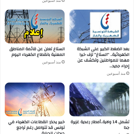
منذ أسبوعين
بعد الضغط الكبير على الشبكة
الستاغ تعلن عن قائمة المناطق
الكهربائية.. “الستاغ” تزف خبرا
المعنية بانقطاع الكهرباء اليوم
مهما للمواطنين وتكشف عن
منذ أسبوعين
إجراء جديد…
منذ أسبوعين
تشمل 14 ولاية..أمطار رعدية غزيرة
خبير يحذر: انقطاعات الكهرباء في
جدا
تونس قد تتواصل رغم تراجع
درجات الحرارة