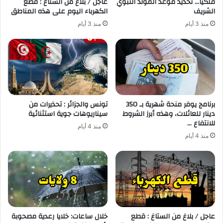
فلكيا… تحديد موعد المولد النبوي
عاجل / بلاغ من الستاغ : قطع
الشريف
الكهرباء اليوم على هذه المناطق
منذ 3 أيام
منذ 3 أيام
برنامج يوفر منحة شهرية بـ 350
تونس والجزائر : تحذيرات من
دينار للعائلات، وهذه أبرز الشروط
سيناريوهات جوية استثنائية
للانتفاع …
منذ 4 أيام
منذ 4 أيام
عاجل / بلاغ من الستاغ : قطع
خلال ساعات: خلايا رعدية مصحوبة