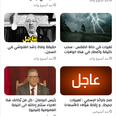
منذ أسبوع واحد
منذ أسبوع واحد
تغيرات في حالة الطقس : سحب
حقيقة وفاة راشد الغنوشي في
كثيفة وأمطار في هذه الولايات
السجن..
منذ أسبوع واحد
منذ أسبوع واحد
صدر بالرائد الرسمي : تعيينات
رئيس البرلمان : كل من يُخالف هذا
جديدة.. و إقالة هؤلاء (الأسماء)
الاجراء ستتم إحالته الى النيابة
العمومية [فيديو]
منذ أسبوعين