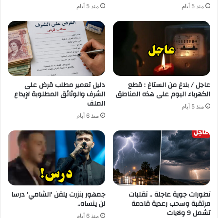
منذ 5 أيام
منذ 5 أيام
عاجل / بلاغ من الستاغ : قطع
دليل تعمير مطلب قرض على
الكهرباء اليوم على هذه المناطق
الشرف والوثائق المطلوبة لإيداع
الملف
منذ 5 أيام
منذ 6 أيام
تطورات جوية عاجلة .. تقلبات
جمهور بنزرت يلقن ‘الشامي’ درسا
مرتقبة وسحب رعدية قادمة
لن ينساه..
تشمل 9 ولايات
منذ 6 أيام