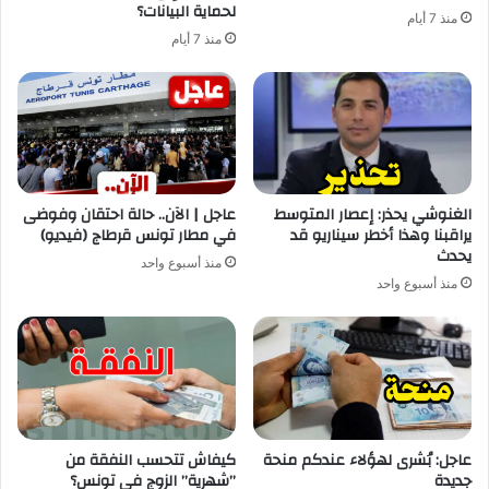
لحماية البيانات؟
منذ 7 أيام
منذ 7 أيام
الغنوشي يحذر: إعصار المتوسط
عاجل | الآن.. حالة احتقان وفوضى
يراقبنا وهذا أخطر سيناريو قد
في مطار تونس قرطاج (فيديو)
يحدث
منذ أسبوع واحد
منذ أسبوع واحد
عاجل: بُشرى لهؤلاء عندكم منحة
كيفاش تتحسب النفقة من
جديدة
”شهرية” الزوج في تونس؟