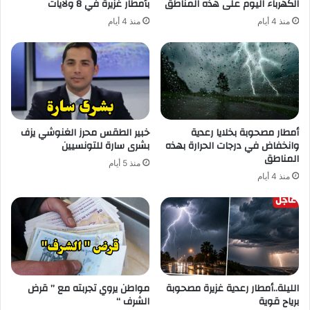
الكهرباء اليوم على هذه المناطق
بأمطار غزيرة في 8 ولايات
منذ 4 أيام
منذ 4 أيام
أمطار مصحوبة بخلايا رعدية
خبير الطقس محرز الغنوشي يزف
وانخفاض في درجات الحرارة بهذه
بشرى سارة للتونسيين
المناطق
منذ 5 أيام
منذ 4 أيام
الليلة..أمطار رعدية غزيرة مصحوبة
مواطن يروي تجربته مع ” قرض
برياح قوية
الشرف “