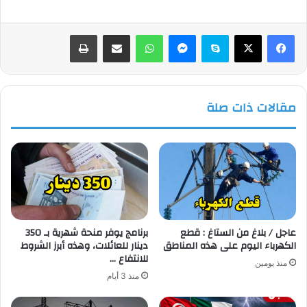
فيسبوك
‫X
سكايب
ماسنجر
واتساب
مشاركة عبر البريد
طباعة
مقالات ذات صلة
عاجل / بلاغ من الستاغ : قطع
برنامج يوفر منحة شهرية بـ 350
الكهرباء اليوم على هذه المناطق
دينار للعائلات، وهذه أبرز الشروط
للانتفاع …
منذ يومين
منذ 3 أيام