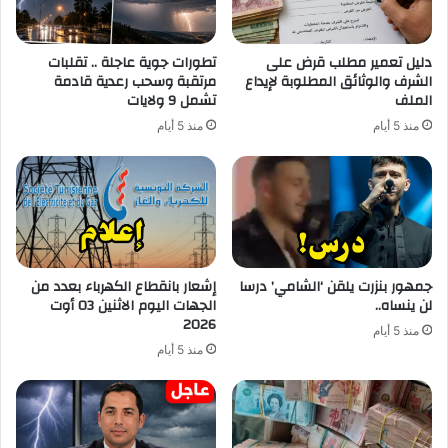
دليل تعمير مطلب قرض على
تطورات جوية عاجلة .. تقلبات
الشرف والوثائق المطلوبة لإيداع
مرتقبة وسحب رعدية قادمة
الملف
تشمل 9 ولايات
منذ 5 أيام
منذ 5 أيام
جمهور بنزرت يلقن ‘الشامي’ درسا
إشعار بانقطاع الكهرباء بعدد من
لن ينساه..
الجهات اليوم الاثنين 03 أوت
2026
منذ 5 أيام
منذ 5 أيام