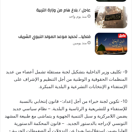
عاجل / بلاغ هام من وزارة التربية
منذ يوم واحد
فلكيا… تحديد موعد المولد النبوي الشريف
منذ يومين
9- تكليف وزير الداخلية بتشكيل لجنة مستقلة تشمل أعضاء من عديد
المنظمات الحقوقية و الوطنية من أجل التنظيم و الإشراف على
الإستفتاء و الإنتخابات التشرعية و البلدية المبكرة.
10- تكوين لجنة خبراء من أجل إعداد:- قانون إنتخابي بالنسبة
للإستفتاء و للتشريعية و الرئاسية و البلدية. – نظام سياسي جديد
يضمن اللامركزية و سبل التنمية الجهوية و يتماشى مع طبيعة المشهد
التونسي لإدراجه بالدستور الجديد. – قانون المحكمة الدستورية
العليا يضمن إستقلاليتها بعيدا عن التدخلات أو الضغوطات الحزبية.-