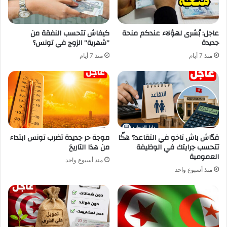
عاجل: بُشرى لهؤلاء عندكم منحة
كيفاش تتحسب النفقة من
جديدة
”شهرية” الزوج في تونس؟
منذ 7 أيام
منذ 7 أيام
قدّاش باش تاخو في التقاعد؟ هكّا
موجة حر جديدة تضرب تونس ابتداء
تتحسب جرايتك في الوظيفة
من هذا التاريخ
العمومية
منذ أسبوع واحد
منذ أسبوع واحد