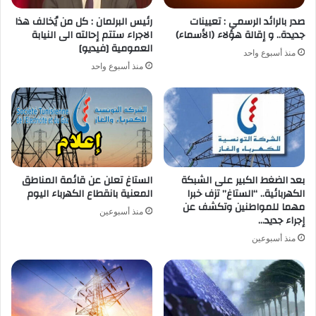
صدر بالرائد الرسمي : تعيينات
رئيس البرلمان : كل من يُخالف هذا
جديدة.. و إقالة هؤلاء (الأسماء)
الاجراء ستتم إحالته الى النيابة
العمومية [فيديو]
منذ أسبوع واحد
منذ أسبوع واحد
بعد الضغط الكبير على الشبكة
الستاغ تعلن عن قائمة المناطق
الكهربائية.. “الستاغ” تزف خبرا
المعنية بانقطاع الكهرباء اليوم
مهما للمواطنين وتكشف عن
منذ أسبوعين
إجراء جديد…
منذ أسبوعين