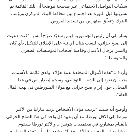
شبكات التواصل الاجتماعي غير صحيحة موضحا أن تلك القائمة تم
تسريبها قبل الثورة بعد اجتماع بين محافظ البنك المركزي ورؤساء
البنوك وتتعلّق بمتهربين من تسديد القروض.
يشار إلى أن رئيس الجمهورية قيس سعيّد صرّح أمس : “كنت دعوت
إلى صلح جزائي، ليست هناك أي نية على الإطلاق للتنكيل بأي كان،
والمس برجال الأعمال وخاصة أصحاب المؤسسات الصغرى
والمتوسطة”.
وأردف: “هذه الأموال المتخلدة بذمة هؤلاء، ولدي قائمة بالأسماء،
يجب أن تعود إلى الشعب التونسي، وسيتم إصدار نص في هذا
المجال، حول إبرام صلح جزائي مع هؤلاء المتورطين في نهب المال
العام”.
وأوضح أنه سيتم “ترتيب هؤلاء الأشخاص ترتيبا تنازليا من الأكثر
تورطا إلى الأقل تورطا، مع أن يتعهد كل واحد في هذا الصلح الجزائي
بالقيام بمشاريع في معتمديات بتونس… والأكثر تورطا سيقوم
بمشاريع في المعتمدية الأكثر فقرا”، وشدد على أن “هذه المشاريع