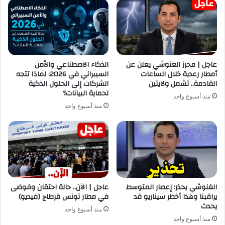
عاجل | محرز الغنوشي يعلن عن
الذكاء الاصطناعي والأمن
أمطار رعدية خلال الساعات
السيبراني في 2026: لماذا تتجه
القادمة.. تشمل ولايتين
الشركات إلى الحلول الذكية
لحماية البيانات؟
منذ أسبوع واحد
منذ أسبوع واحد
الغنوشي يحذر: إعصار المتوسط
عاجل | الآن.. حالة احتقان وفوضى
يراقبنا وهذا أخطر سيناريو قد
في مطار تونس قرطاج (فيديو)
يحدث
منذ أسبوع واحد
منذ أسبوع واحد