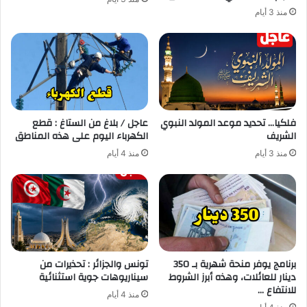
منذ 3 أيام
فلكيا… تحديد موعد المولد النبوي
عاجل / بلاغ من الستاغ : قطع
الشريف
الكهرباء اليوم على هذه المناطق
منذ 3 أيام
منذ 4 أيام
برنامج يوفر منحة شهرية بـ 350
تونس والجزائر : تحذيرات من
دينار للعائلات، وهذه أبرز الشروط
سيناريوهات جوية استثنائية
للانتفاع …
منذ 4 أيام