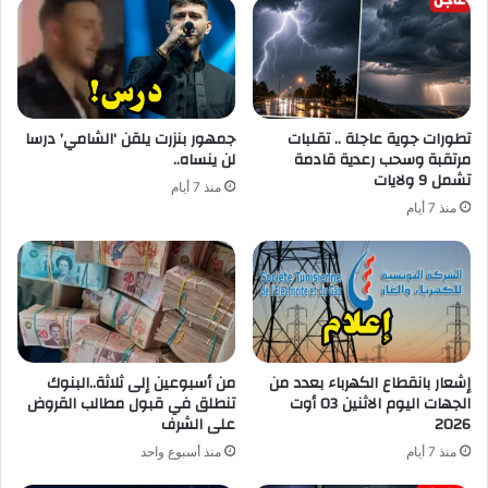
تطورات جوية عاجلة .. تقلبات
جمهور بنزرت يلقن ‘الشامي’ درسا
مرتقبة وسحب رعدية قادمة
لن ينساه..
تشمل 9 ولايات
منذ 7 أيام
منذ 7 أيام
إشعار بانقطاع الكهرباء بعدد من
من أسبوعين إلى ثلاثة..البنوك
الجهات اليوم الاثنين 03 أوت
تنطلق في قبول مطالب القروض
2026
على الشرف
منذ 7 أيام
منذ أسبوع واحد