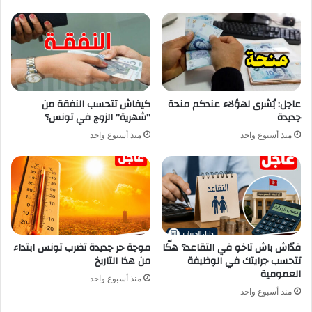
عاجل: بُشرى لهؤلاء عندكم منحة
كيفاش تتحسب النفقة من
جديدة
”شهرية” الزوج في تونس؟
منذ أسبوع واحد
منذ أسبوع واحد
قدّاش باش تاخو في التقاعد؟ هكّا
موجة حر جديدة تضرب تونس ابتداء
تتحسب جرايتك في الوظيفة
من هذا التاريخ
العمومية
منذ أسبوع واحد
منذ أسبوع واحد