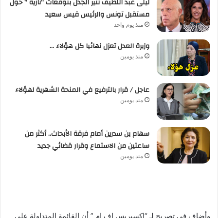
ليلى عبد اللطيف تثير الجدل بتوقعات “نارية ” حول
مستقبل تونس والرئيس قيس سعيد
منذ يوم واحد
وزيرة العدل تعزل نهائيا كل هؤلاء …
منذ يومين
عاجل / قرار بالترفيع في المنحة الشهرية لهؤلاء
منذ يومين
سهام بن سدرين أمام فرقة الأبحاث.. أكثر من
ساعتين من الاستماع وقرار قضائي جديد
منذ يومين
وأضاف في تصريح لـ “اكسبريس اف ام ” أن القائمة المتداولة على