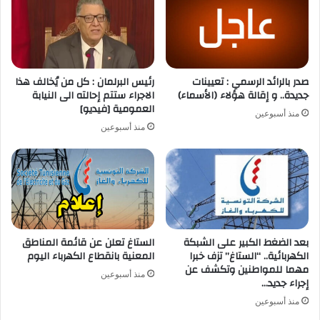
صدر بالرائد الرسمي : تعيينات
رئيس البرلمان : كل من يُخالف هذا
جديدة.. و إقالة هؤلاء (الأسماء)
الاجراء ستتم إحالته الى النيابة
العمومية [فيديو]
منذ أسبوعين
منذ أسبوعين
بعد الضغط الكبير على الشبكة
الستاغ تعلن عن قائمة المناطق
الكهربائية.. “الستاغ” تزف خبرا
المعنية بانقطاع الكهرباء اليوم
مهما للمواطنين وتكشف عن
منذ أسبوعين
إجراء جديد…
منذ أسبوعين