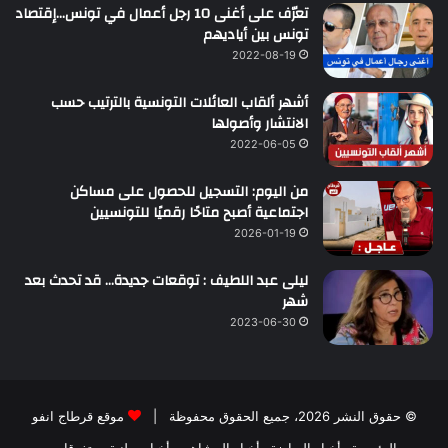
تعرّف على أغنى 10 رجل أعمال في تونس…إقتصاد
تونس بين أياديهم
2022-08-19
أشهر ألقاب العائلات التونسية بالترتيب حسب
الانتشار وأصولها
2022-06-05
من اليوم: التسجيل للحصول على مساكن
اجتماعية أصبح متاحًا رقميًا للتونسيين
2026-01-19
ليلى عبد اللطيف : توقعات جديدة… قد تحدث بعد
شهر
2023-06-30
© حقوق النشر 2026، جميع الحقوق محفوظة |
موقع قرطاج انفو
الرئيسية
أخبار الرياضة
أخبار المشاهير
أخبار وطنية
متفرقات