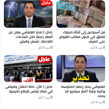
من أسبوعين إلى ثلاثة..البنوك
عاجل | محرز الغنوشي يعلن عن
تنطلق في قبول مطالب القروض
أمطار رعدية خلال الساعات
على الشرف
القادمة.. تشمل ولايتين
منذ 6 أيام
منذ 6 أيام
الغنوشي يحذر: إعصار المتوسط
عاجل | الآن.. حالة احتقان وفوضى
يراقبنا وهذا أخطر سيناريو قد
في مطار تونس قرطاج (فيديو)
يحدث
منذ 7 أيام
منذ 6 أيام