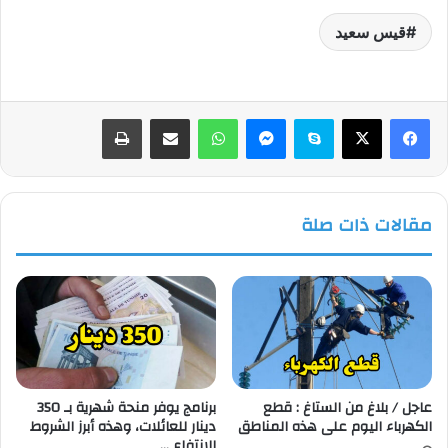
قيس سعيد
فيسبوك
‫X
سكايب
ماسنجر
واتساب
مشاركة عبر البريد
طباعة
مقالات ذات صلة
عاجل / بلاغ من الستاغ : قطع
برنامج يوفر منحة شهرية بـ 350
الكهرباء اليوم على هذه المناطق
دينار للعائلات، وهذه أبرز الشروط
للانتفاع …