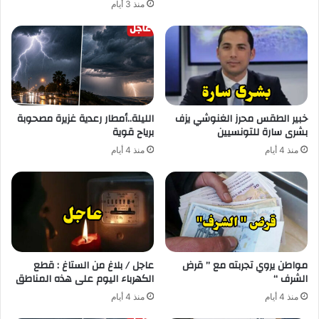
منذ 3 أيام
خبير الطقس محرز الغنوشي يزف
الليلة..أمطار رعدية غزيرة مصحوبة
بشرى سارة للتونسيين
برياح قوية
منذ 4 أيام
منذ 4 أيام
مواطن يروي تجربته مع ” قرض
عاجل / بلاغ من الستاغ : قطع
الشرف “
الكهرباء اليوم على هذه المناطق
منذ 4 أيام
منذ 4 أيام