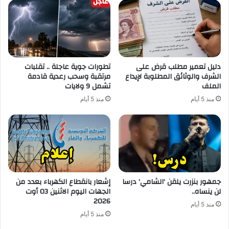
دليل تعمير مطلب قرض على
تطورات جوية عاجلة .. تقلبات
الشرف والوثائق المطلوبة لإيداع
مرتقبة وسحب رعدية قادمة
الملف
تشمل 9 ولايات
منذ 5 أيام
منذ 5 أيام
جمهور بنزرت يلقن ‘الشامي’ درسا
إشعار بانقطاع الكهرباء بعدد من
لن ينساه..
الجهات اليوم الاثنين 03 أوت
2026
منذ 5 أيام
منذ 5 أيام