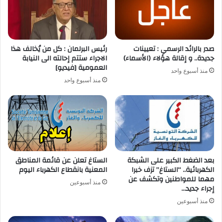
صدر بالرائد الرسمي : تعيينات
رئيس البرلمان : كل من يُخالف هذا
جديدة.. و إقالة هؤلاء (الأسماء)
الاجراء ستتم إحالته الى النيابة
العمومية [فيديو]
منذ أسبوع واحد
منذ أسبوع واحد
بعد الضغط الكبير على الشبكة
الستاغ تعلن عن قائمة المناطق
الكهربائية.. “الستاغ” تزف خبرا
المعنية بانقطاع الكهرباء اليوم
مهما للمواطنين وتكشف عن
منذ أسبوعين
إجراء جديد…
منذ أسبوعين