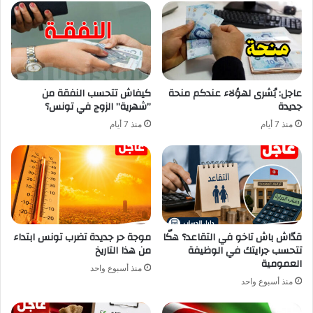
عاجل: بُشرى لهؤلاء عندكم منحة
كيفاش تتحسب النفقة من
جديدة
”شهرية” الزوج في تونس؟
منذ 7 أيام
منذ 7 أيام
قدّاش باش تاخو في التقاعد؟ هكّا
موجة حر جديدة تضرب تونس ابتداء
تتحسب جرايتك في الوظيفة
من هذا التاريخ
العمومية
منذ أسبوع واحد
منذ أسبوع واحد