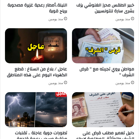
خبير الطقس محرز الغنوشي يزف
الليلة..أمطار رعدية غزيرة مصحوبة
بشرى سارة للتونسيين
برياح قوية
منذ يومين
منذ يومين
مواطن يروي تجربته مع ” قرض
عاجل / بلاغ من الستاغ : قطع
الشرف “
الكهرباء اليوم على هذه المناطق
منذ يومين
منذ يومين
دليل تعمير مطلب قرض على
تطورات جوية عاجلة .. تقلبات
الشرف والوثائق المطلوبة لإيداع
مرتقبة وسحب رعدية قادمة