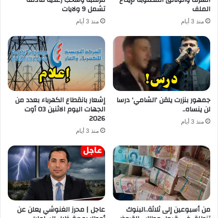
الملف
تشمل 9 ولايات
منذ 3 أيام
منذ 3 أيام
جمهور بنزرت يلقن ‘الشامي’ درسا
إشعار بانقطاع الكهرباء بعدد من
لن ينساه..
الجهات اليوم الاثنين 03 أوت
2026
منذ 3 أيام
منذ 3 أيام
من أسبوعين إلى ثلاثة..البنوك
عاجل | محرز الغنوشي يعلن عن