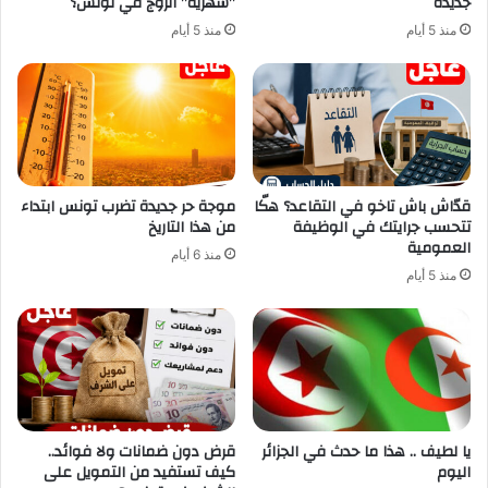
جديدة
”شهرية” الزوج في تونس؟
منذ 5 أيام
منذ 5 أيام
قدّاش باش تاخو في التقاعد؟ هكّا
موجة حر جديدة تضرب تونس ابتداء
تتحسب جرايتك في الوظيفة
من هذا التاريخ
العمومية
منذ 6 أيام
منذ 5 أيام
يا لطيف .. هذا ما حدث في الجزائر
قرض دون ضمانات ولا فوائد..
اليوم
كيف تستفيد من التمويل على