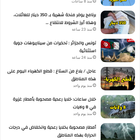
منذ 8 ساعات
برنامج يوفر منحة شهرية بـ 350 دينار للعائلات،
وهذه أبرز الشروط للانتفاع …
منذ 23 ساعة
تونس والجزائر : تحذيرات من سيناريوهات جوية
استثنائية
منذ 24 ساعة
عاجل / بلاغ من الستاغ : قطع الكهرباء اليوم على
هذه المناطق
منذ يوم واحد
خلال ساعات: خلايا رعدية مصحوبة بأمطار غزيرة
في 8 ولايات
منذ يوم واحد
أمطار مصحوبة بخلايا رعدية وانخفاض في درجات
الحرارة بهذه المناطق