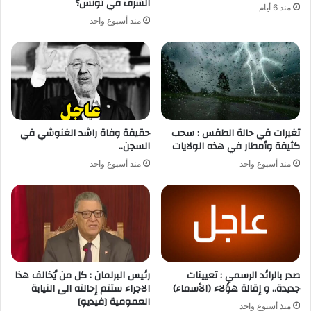
الشرف في تونس؟
منذ 6 أيام
منذ أسبوع واحد
تغيرات في حالة الطقس : سحب
حقيقة وفاة راشد الغنوشي في
كثيفة وأمطار في هذه الولايات
السجن..
منذ أسبوع واحد
منذ أسبوع واحد
صدر بالرائد الرسمي : تعيينات
رئيس البرلمان : كل من يُخالف هذا
جديدة.. و إقالة هؤلاء (الأسماء)
الاجراء ستتم إحالته الى النيابة
العمومية [فيديو]
منذ أسبوع واحد