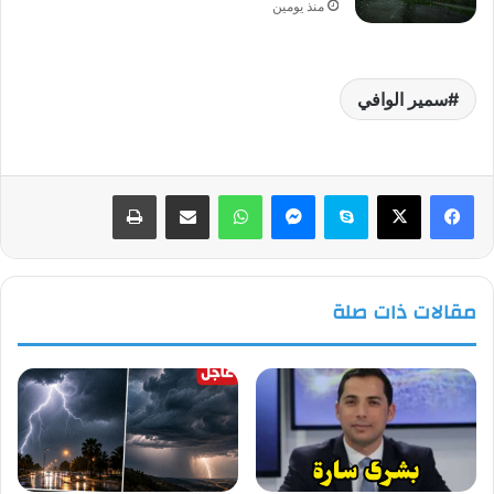
منذ يومين
سمير الوافي
فيسبوك
‫X
سكايب
ماسنجر
واتساب
مشاركة عبر البريد
طباعة
مقالات ذات صلة