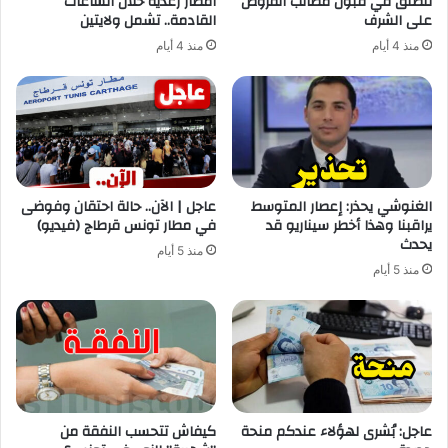
تنطلق في قبول مطالب القروض
أمطار رعدية خلال الساعات
على الشرف
القادمة.. تشمل ولايتين
منذ 4 أيام
منذ 4 أيام
الغنوشي يحذر: إعصار المتوسط
عاجل | الآن.. حالة احتقان وفوضى
يراقبنا وهذا أخطر سيناريو قد
في مطار تونس قرطاج (فيديو)
يحدث
منذ 5 أيام
منذ 5 أيام
عاجل: بُشرى لهؤلاء عندكم منحة
كيفاش تتحسب النفقة من