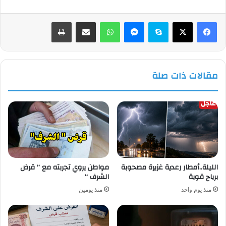
فيسبوك
‫X
سكايب
ماسنجر
واتساب
مشاركة عبر البريد
طباعة
مقالات ذات صلة
الليلة..أمطار رعدية غزيرة مصحوبة
مواطن يروي تجربته مع ” قرض
برياح قوية
الشرف “
منذ يوم واحد
منذ يومين