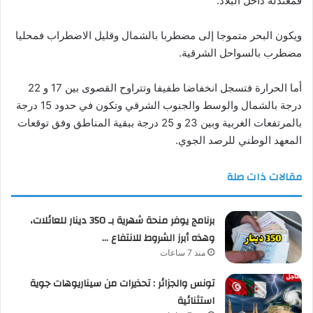
فمعتدلة داخل البلاد.
ويكون البحر متموجا إلى مضطربا بالشمال وقليل الاضطراب فمحليا
مضطرب بالسواحل الشرقية.
أما الحرارة فتسجل انخفاضا طفيفا وتتراوح القصوى بين 17 و 22
درجة بالشمال والوسط والجنوب الشرقي وتكون في حدود 15 درجة
بالمرتفعات الغربية وبين 23 و 25 درجة ببقية المناطق وفق توقعات
المعهد الوطني للرصد الجوي.
مقالات ذات صلة
برنامج يوفر منحة شهرية بـ 350 دينار للعائلات،
وهذه أبرز الشروط للانتفاع …
منذ 7 ساعات
تونس والجزائر : تحذيرات من سيناريوهات جوية
استثنائية