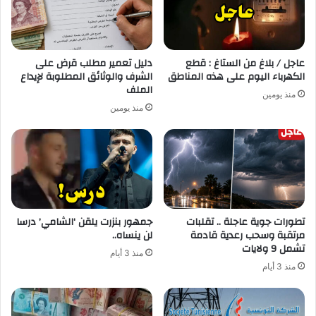
عاجل / بلاغ من الستاغ : قطع
دليل تعمير مطلب قرض على
الكهرباء اليوم على هذه المناطق
الشرف والوثائق المطلوبة لإيداع
الملف
منذ يومين
منذ يومين
تطورات جوية عاجلة .. تقلبات
جمهور بنزرت يلقن ‘الشامي’ درسا
مرتقبة وسحب رعدية قادمة
لن ينساه..
تشمل 9 ولايات
منذ 3 أيام
منذ 3 أيام