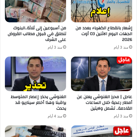
إشعار بانقطاع الكهرباء بعدد من
من أسبوعين إلى ثلاثة..البنوك
الجهات اليوم الاثنين 03 أوت
تنطلق في قبول مطالب القروض
2026
على الشرف
منذ 3 أيام
منذ 3 أيام
عاجل | محرز الغنوشي يعلن عن
الغنوشي يحذر: إعصار المتوسط
أمطار رعدية خلال الساعات
يراقبنا وهذا أخطر سيناريو قد
القادمة.. تشمل ولايتين
يحدث
منذ 3 أيام
منذ 4 أيام