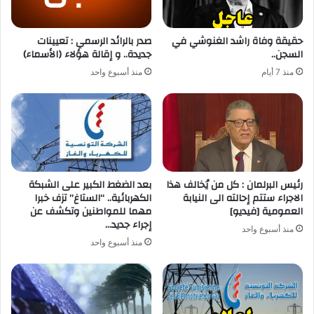
حقيقة وفاة راشد الغنوشي في
صدر بالرائد الرسمي : تعيينات
السجن..
جديدة.. و إقالة هؤلاء (الأسماء)
منذ 7 أيام
منذ أسبوع واحد
رئيس البرلمان : كل من يُخالف هذا
بعد الضغط الكبير على الشبكة
الاجراء ستتم إحالته الى النيابة
الكهربائية.. “الستاغ” تزف خبرا
العمومية [فيديو]
مهما للمواطنين وتكشف عن
إجراء جديد…
منذ أسبوع واحد
منذ أسبوع واحد