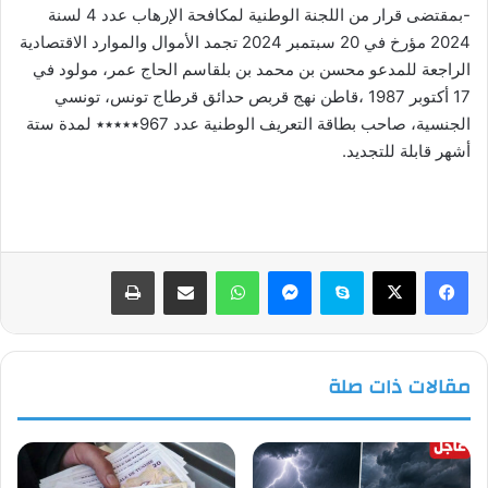
-بمقتضى قرار من اللجنة الوطنية لمكافحة الإرهاب عدد 4 لسنة
2024 مؤرخ في 20 سبتمبر 2024 تجمد الأموال والموارد الاقتصادية
الراجعة للمدعو محسن بن محمد بن بلقاسم الحاج عمر، مولود في
17 أكتوبر 1987 ،قاطن نهج قربص حدائق قرطاج تونس، تونسي
الجنسية، صاحب بطاقة التعريف الوطنية عدد 967٭٭٭٭٭ لمدة ستة
أشهر قابلة للتجديد.
فيسبوك
‫X
سكايب
ماسنجر
واتساب
مشاركة عبر البريد
طباعة
مقالات ذات صلة