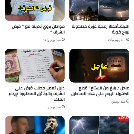
الليلة..أمطار رعدية غزيرة مصحوبة
مواطن يروي تجربته مع ” قرض
برياح قوية
الشرف “
منذ يوم واحد
منذ يوم واحد
عاجل / بلاغ من الستاغ : قطع
دليل تعمير مطلب قرض على
الكهرباء اليوم على هذه المناطق
الشرف والوثائق المطلوبة لإيداع
الملف
منذ يومين
منذ يومين