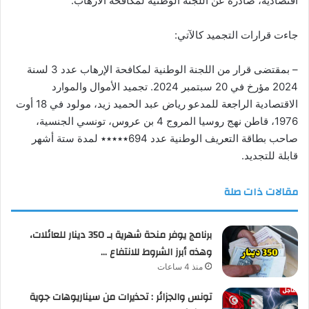
اقتصادية، صادرة عن اللجنة الوطنية لمكافحة الارهاب.
جاءت قرارات التجميد كالآتي:
– بمقتضى قرار من اللجنة الوطنية لمكافحة الإرهاب عدد 3 لسنة
2024 مؤرخ في 20 سبتمبر 2024. تجميد الأموال والموارد
الاقتصادية الراجعة للمدعو رياض عبد الحميد زيد، مولود في 18 أوت
1976، قاطن نهج روسيا المروج 4 بن عروس، تونسي الجنسية،
صاحب بطاقة التعريف الوطنية عدد 694٭٭٭٭٭ لمدة ستة أشهر
قابلة للتجديد.
مقالات ذات صلة
برنامج يوفر منحة شهرية بـ 350 دينار للعائلات،
وهذه أبرز الشروط للانتفاع …
منذ 4 ساعات
تونس والجزائر : تحذيرات من سيناريوهات جوية