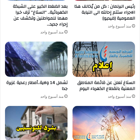
رئيس البرلمان : كل من يُخالف هذا
بعد الضغط الكبير على الشبكة
الاجراء ستتم إحالته الى النيابة
الكهربائية.. “الستاغ” تزف خبرا
العمومية [فيديو]
مهما للمواطنين وتكشف عن
إجراء جديد…
منذ أسبوع واحد
منذ أسبوع واحد
الستاغ تعلن عن قائمة المناطق
تشمل 14 ولاية..أمطار رعدية غزيرة
المعنية بانقطاع الكهرباء اليوم
جدا
منذ أسبوع واحد
منذ أسبوع واحد