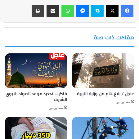
فيسبوك
‫X
سكايب
ماسنجر
واتساب
مشاركة عبر البريد
طباعة
مقالات ذات صلة
عاجل / بلاغ هام من وزارة التربية
فلكيا… تحديد موعد المولد النبوي
الشريف
منذ يومين
منذ يومين