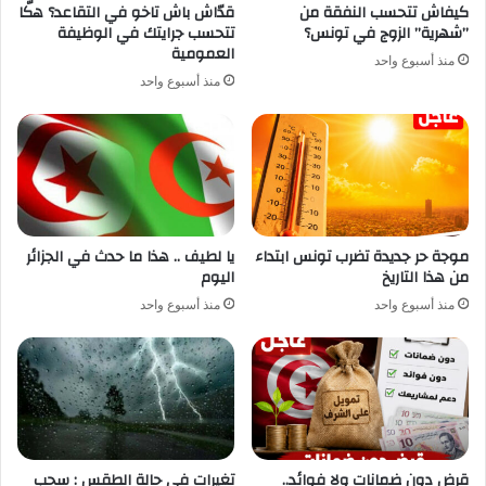
كيفاش تتحسب النفقة من
قدّاش باش تاخو في التقاعد؟ هكّا
”شهرية” الزوج في تونس؟
تتحسب جرايتك في الوظيفة
العمومية
منذ أسبوع واحد
منذ أسبوع واحد
موجة حر جديدة تضرب تونس ابتداء
يا لطيف .. هذا ما حدث في الجزائر
من هذا التاريخ
اليوم
منذ أسبوع واحد
منذ أسبوع واحد
قرض دون ضمانات ولا فوائد..
تغيرات في حالة الطقس : سحب