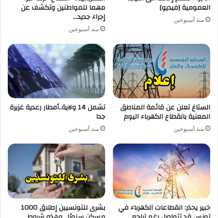
العمومية [فيديو]
مهما للمواطنين وتكشف عن
إجراء جديد…
منذ أسبوعين
منذ أسبوعين
الستاغ تعلن عن قائمة المناطق
تشمل 14 ولاية..أمطار رعدية غزيرة
المعنية بانقطاع الكهرباء اليوم
جدا
منذ أسبوعين
منذ أسبوعين
خبير يحذر: انقطاعات الكهرباء في
بشرى للتونسيين إطلاق 1000
تونس قد تتواصل رغم تراجع
مسكن سنويًا.. وهذه شروط