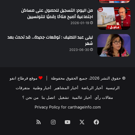
من اليوم: التسجيل للحصول على مساكن
اجتماعية أصبح متاحًا رقميًا للتونسيين
2026-01-19
ليلى عبد اللطيف : توقعات جديدة… قد تحدث بعد
شهر
2023-06-30
© حقوق النشر 2026، جميع الحقوق محفوظة |
موقع قرطاج انفو
الرئيسية
أخبار الرياضة
أخبار المشاهير
أخبار وطنية
متفرقات
مقالات رأي
أخبار عالمية
تشغيل
اتصل بنا
من نحن ؟
Privacy Policy for carthageinfo.com
فيسبوك
‫X
‫YouTube
انستقرام
ملخص