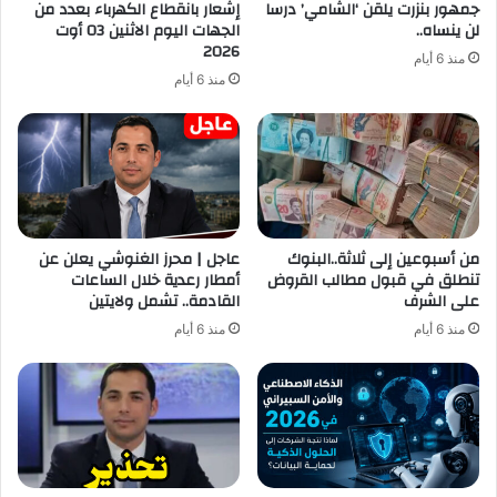
جمهور بنزرت يلقن ‘الشامي’ درسا
إشعار بانقطاع الكهرباء بعدد من
لن ينساه..
الجهات اليوم الاثنين 03 أوت
2026
منذ 6 أيام
منذ 6 أيام
من أسبوعين إلى ثلاثة..البنوك
عاجل | محرز الغنوشي يعلن عن
تنطلق في قبول مطالب القروض
أمطار رعدية خلال الساعات
على الشرف
القادمة.. تشمل ولايتين
منذ 6 أيام
منذ 6 أيام