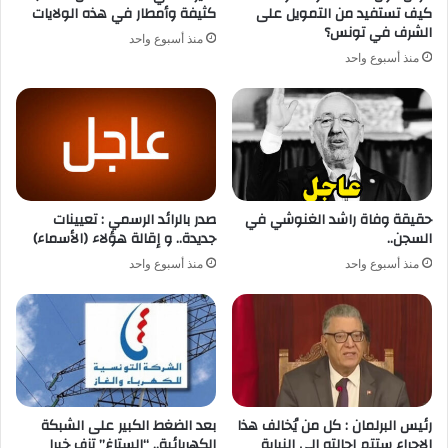
كيف تستفيد من التمويل على
كثيفة وأمطار في هذه الولايات
الشرف في تونس؟
منذ أسبوع واحد
منذ أسبوع واحد
حقيقة وفاة راشد الغنوشي في
صدر بالرائد الرسمي : تعيينات
السجن..
جديدة.. و إقالة هؤلاء (الأسماء)
منذ أسبوع واحد
منذ أسبوع واحد
رئيس البرلمان : كل من يُخالف هذا
بعد الضغط الكبير على الشبكة
الاجراء ستتم إحالته الى النيابة
الكهربائية.. “الستاغ” تزف خبرا