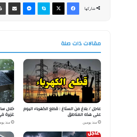
فيسبوك
‫X
سكايب
ماسنجر
مشاركة عبر البريد
شاركها
مقالات ذات صلة
عاجل / بلاغ من الستاغ : قطع الكهرباء اليوم
خلال ساع
على هذه المناطق
غزيرة في 8 ولا
منذ يومين
منذ يوم