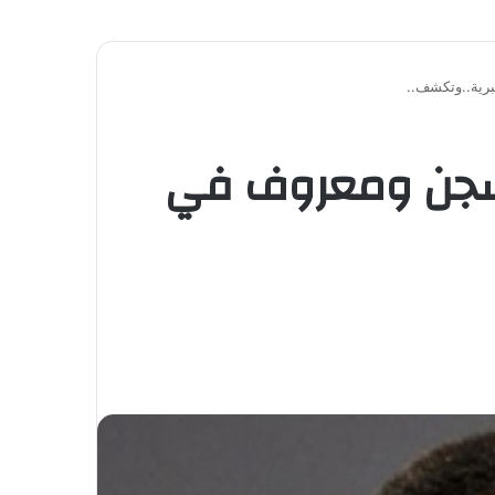
برية..وتكشف..
السجن ومعروف في