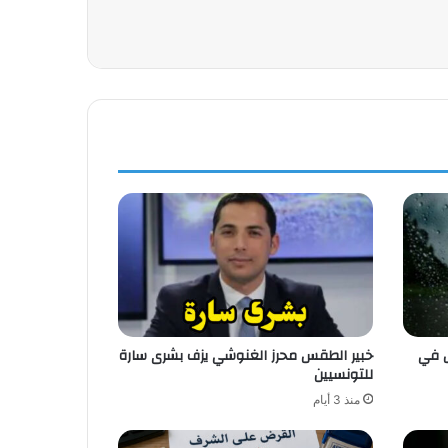
ض في
خبير الطقس محرز الغنوشي يزف بشرى سارة
للتونسيين
منذ 3 أيام