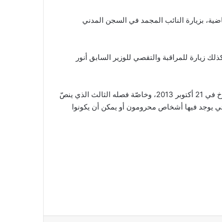
الماضية، بزيارة النائب المجمد في السجن المدني
ك زيارة للمراقبة والتقصي للوزير السابق أنور
وأوضحت الهيئة أن هذه الزيارات تندرج في صلب صلاحيّاتها، المخوّلة لها بموجب قانونها الأساسي عدد 43 لسنة 2013 المؤرّخ في 21 أكتوبر 2013، وخاصّة فصله الثالث الذي ينصّ
التي يوجد فيها أشخاص محرومون أو يمكن أن يكونوا