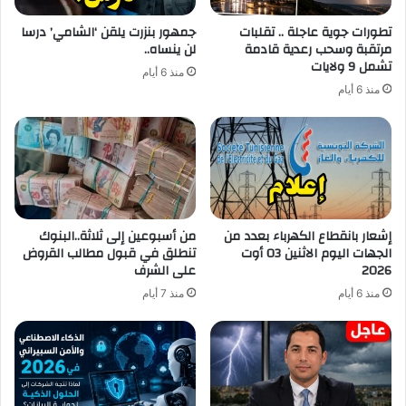
تطورات جوية عاجلة .. تقلبات
جمهور بنزرت يلقن ‘الشامي’ درسا
مرتقبة وسحب رعدية قادمة
لن ينساه..
تشمل 9 ولايات
منذ 6 أيام
منذ 6 أيام
إشعار بانقطاع الكهرباء بعدد من
من أسبوعين إلى ثلاثة..البنوك
الجهات اليوم الاثنين 03 أوت
تنطلق في قبول مطالب القروض
2026
على الشرف
منذ 6 أيام
منذ 7 أيام