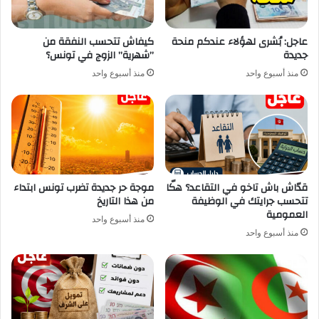
عاجل: بُشرى لهؤلاء عندكم منحة
كيفاش تتحسب النفقة من
جديدة
”شهرية” الزوج في تونس؟
منذ أسبوع واحد
منذ أسبوع واحد
قدّاش باش تاخو في التقاعد؟ هكّا
موجة حر جديدة تضرب تونس ابتداء
تتحسب جرايتك في الوظيفة
من هذا التاريخ
العمومية
منذ أسبوع واحد
منذ أسبوع واحد