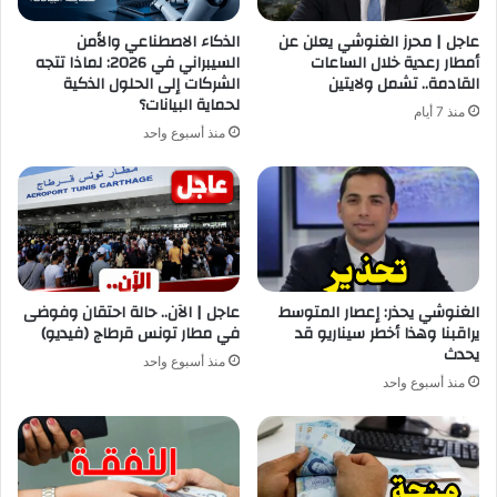
عاجل | محرز الغنوشي يعلن عن
الذكاء الاصطناعي والأمن
أمطار رعدية خلال الساعات
السيبراني في 2026: لماذا تتجه
القادمة.. تشمل ولايتين
الشركات إلى الحلول الذكية
لحماية البيانات؟
منذ 7 أيام
منذ أسبوع واحد
الغنوشي يحذر: إعصار المتوسط
عاجل | الآن.. حالة احتقان وفوضى
يراقبنا وهذا أخطر سيناريو قد
في مطار تونس قرطاج (فيديو)
يحدث
منذ أسبوع واحد
منذ أسبوع واحد