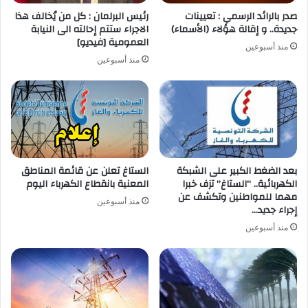
صدر بالرائد الرسمي : تعيينات
رئيس البرلمان : كل من يُخالف هذا
جديدة.. و إقالة هؤلاء (الأسماء)
الاجراء ستتم إحالته الى النيابة
العمومية [فيديو]
منذ أسبوعين
منذ أسبوعين
بعد الضغط الكبير على الشبكة
الستاغ تعلن عن قائمة المناطق
الكهربائية.. “الستاغ” تزف خبرا
المعنية بانقطاع الكهرباء اليوم
مهما للمواطنين وتكشف عن
منذ أسبوعين
إجراء جديد…
منذ أسبوعين