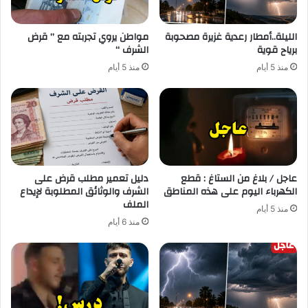
الليلة..أمطار رعدية غزيرة مصحوبة
مواطن يروي تجربته مع ” قرض
برياح قوية
الشرف “
منذ 5 أيام
منذ 5 أيام
عاجل / بلاغ من الستاغ : قطع
دليل تعمير مطلب قرض على
الكهرباء اليوم على هذه المناطق
الشرف والوثائق المطلوبة لإيداع
الملف
منذ 5 أيام
منذ 6 أيام