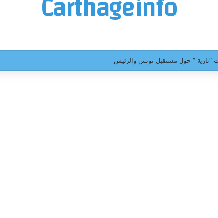
Carthageinfo
عات “نارية ” حول مستقبل تونس والرئيس قيس سعيد