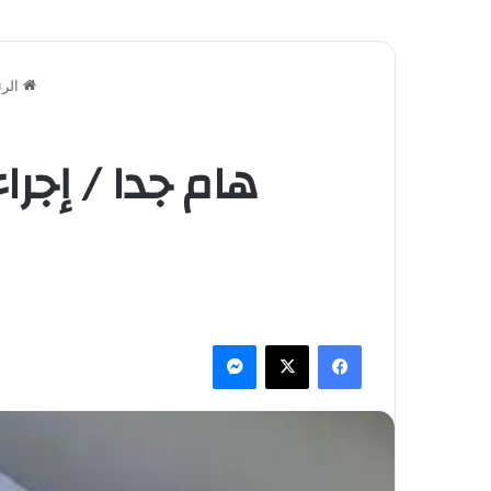
الرئ
هام جدا / إجرا
فيسبوك
‫X
ماسنجر