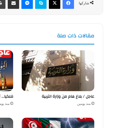
شاركها
مقالات ذات صلة
عاجل / بلاغ هام من وزارة التربية
فلكيا… ت
منذ يومين
منذ يوم