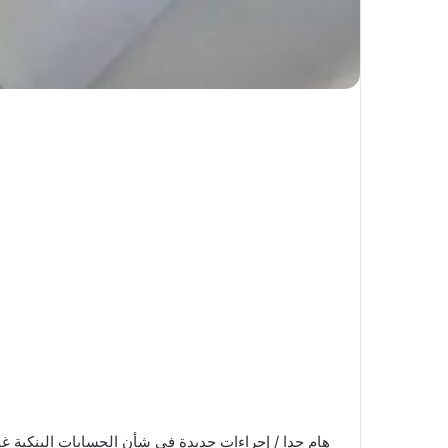
هام جدا / إجراءات جديدة في شأن الحسابات البنكية غ