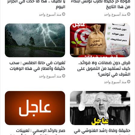
موجة حر جديدة تضرب تونس ابتداء
يا لطيف .. هذا ما حدث في الجزائر
من هذا التاريخ
اليوم
منذ أسبوع واحد
منذ أسبوع واحد
قرض دون ضمانات ولا فوائد..
تغيرات في حالة الطقس : سحب
كيف تستفيد من التمويل على
كثيفة وأمطار في هذه الولايات
الشرف في تونس؟
منذ أسبوع واحد
منذ أسبوع واحد
حقيقة وفاة راشد الغنوشي في
صدر بالرائد الرسمي : تعيينات