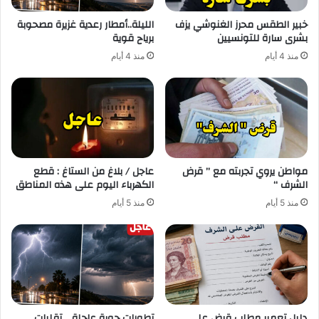
خبير الطقس محرز الغنوشي يزف
الليلة..أمطار رعدية غزيرة مصحوبة
بشرى سارة للتونسيين
برياح قوية
منذ 4 أيام
منذ 4 أيام
مواطن يروي تجربته مع ” قرض
عاجل / بلاغ من الستاغ : قطع
الشرف “
الكهرباء اليوم على هذه المناطق
منذ 5 أيام
منذ 5 أيام
دليل تعمير مطلب قرض على
تطورات جوية عاجلة .. تقلبات