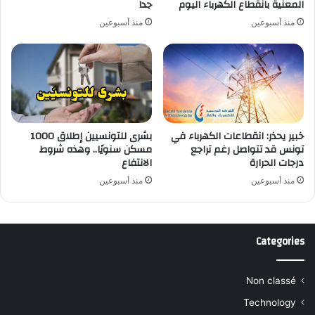
المعنية بانقطاع الكهرباء اليوم
جدا
منذ أسبوعين
منذ أسبوعين
خبير يحذر: انقطاعات الكهرباء في
بشرى للتونسيين إطلاق 1000
تونس قد تتواصل رغم تراجع
مسكن سنويًا.. وهذه شروط
درجات الحرارة
الانتفاع
منذ أسبوعين
منذ أسبوعين
Categories
Non classé
Technology