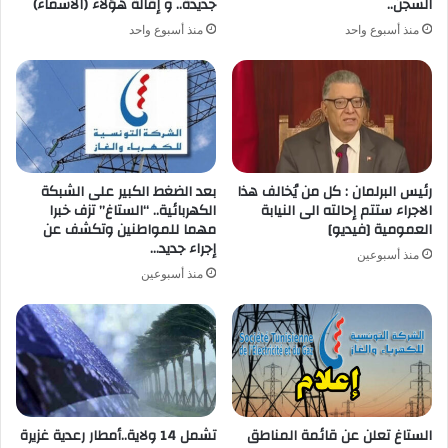
السجن..
جديدة.. و إقالة هؤلاء (الأسماء)
منذ أسبوع واحد
منذ أسبوع واحد
رئيس البرلمان : كل من يُخالف هذا
بعد الضغط الكبير على الشبكة
الاجراء ستتم إحالته الى النيابة
الكهربائية.. “الستاغ” تزف خبرا
العمومية [فيديو]
مهما للمواطنين وتكشف عن
إجراء جديد…
منذ أسبوعين
منذ أسبوعين
الستاغ تعلن عن قائمة المناطق
تشمل 14 ولاية..أمطار رعدية غزيرة