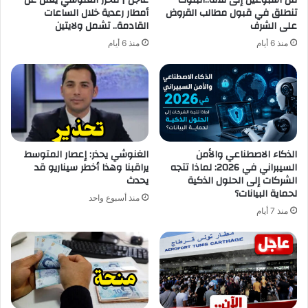
من أسبوعين إلى ثلاثة..البنوك
عاجل | محرز الغنوشي يعلن عن
تنطلق في قبول مطالب القروض
أمطار رعدية خلال الساعات
على الشرف
القادمة.. تشمل ولايتين
منذ 6 أيام
منذ 6 أيام
الذكاء الاصطناعي والأمن
الغنوشي يحذر: إعصار المتوسط
السيبراني في 2026: لماذا تتجه
يراقبنا وهذا أخطر سيناريو قد
الشركات إلى الحلول الذكية
يحدث
لحماية البيانات؟
منذ أسبوع واحد
منذ 7 أيام